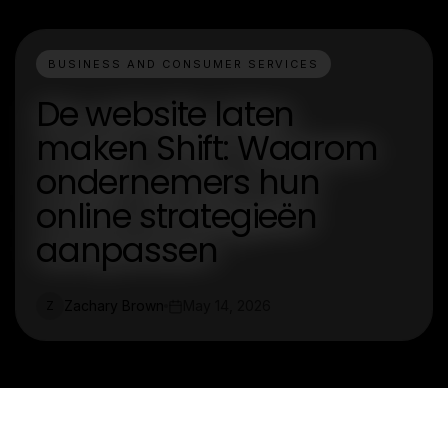
BUSINESS AND CONSUMER SERVICES
De website laten
maken Shift: Waarom
ondernemers hun
online strategieën
aanpassen
Zachary Brown
May 14, 2026
Z